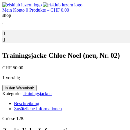
Mein Konto
0 Produkte –
CHF
0.00
shop
Trainingsjacke Chloe Noel (neu, Nr. 02)
CHF
50.00
1 vorrätig
Trainingsjacke
In den Warenkorb
Chloe
Kategorie:
Trainingsjacken
Noel
(neu,
Beschreibung
Nr.
Zusätzliche Informationen
02)
Menge
Grösse 128.