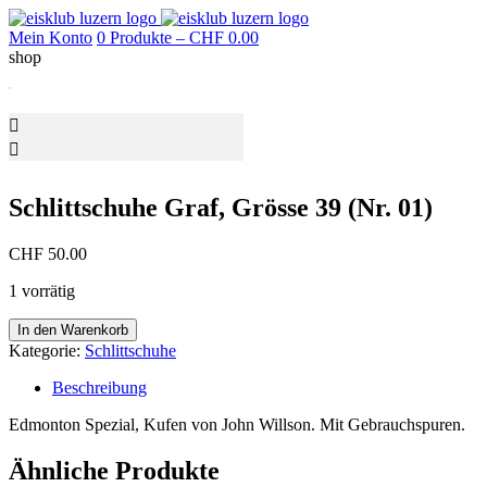
Mein Konto
0 Produkte –
CHF
0.00
shop
Schlittschuhe Graf, Grösse 39 (Nr. 01)
CHF
50.00
1 vorrätig
Schlittschuhe
In den Warenkorb
Graf,
Kategorie:
Schlittschuhe
Grösse
39
Beschreibung
(Nr.
01)
Edmonton Spezial, Kufen von John Willson. Mit Gebrauchspuren.
Menge
Ähnliche Produkte