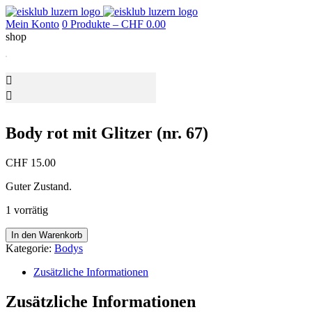
Mein Konto
0 Produkte –
CHF
0.00
shop
Body rot mit Glitzer (nr. 67)
CHF
15.00
Guter Zustand.
1 vorrätig
Body
In den Warenkorb
rot
Kategorie:
Bodys
mit
Glitzer
Zusätzliche Informationen
(nr.
67)
Zusätzliche Informationen
Menge