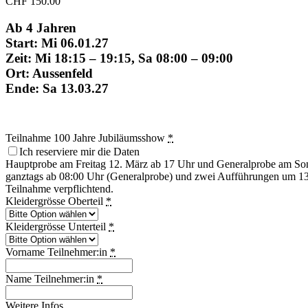
CHF
150.00
Ab 4 Jahren
Start: Mi 06.01.27
Zeit: Mi 18:15 – 19:15, Sa 08:00 – 09:00
Ort: Aussenfeld
Ende: Sa 13.03.27
Teilnahme 100 Jahre Jubiläumsshow
*
Ich reserviere mir die Daten
Hauptprobe am Freitag 12. März ab 17 Uhr und Generalprobe am So
ganztags ab 08:00 Uhr (Generalprobe) und zwei Aufführungen um 13
Teilnahme verpflichtend.
Kleidergrösse Oberteil
*
Kleidergrösse Unterteil
*
Vorname Teilnehmer:in
*
Name Teilnehmer:in
*
Weitere Infos