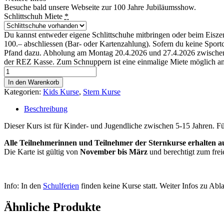
Besuche bald unsere Webseite zur 100 Jahre Jubiläumsshow.
Schlittschuh Miete
*
Du kannst entweder eigene Schlittschuhe mitbringen oder beim Eisze
100.– abschliessen (Bar- oder Kartenzahlung). Sofern du keine Spor
Pfand dazu. Abholung am Montag 20.4.2026 und 27.4.2026 zwischen
der REZ Kasse. Zum Schnuppern ist eine einmalige Miete möglich a
b2
Sternkurs
In den Warenkorb
Block
Kategorien:
Kids Kurse
,
Stern Kurse
2
(ab
Beschreibung
Januar
2027)
Dieser Kurs ist für Kinder- und Jugendliche zwischen 5-15 Jahren. Fü
Menge
Alle Teilnehmerinnen und Teilnehmer der Sternkurse erhalten au
Die Karte ist gültig von
November bis März
und berechtigt zum freie
Info: In den
Schulferien
finden keine Kurse statt. Weiter Infos zu Ab
Ähnliche Produkte